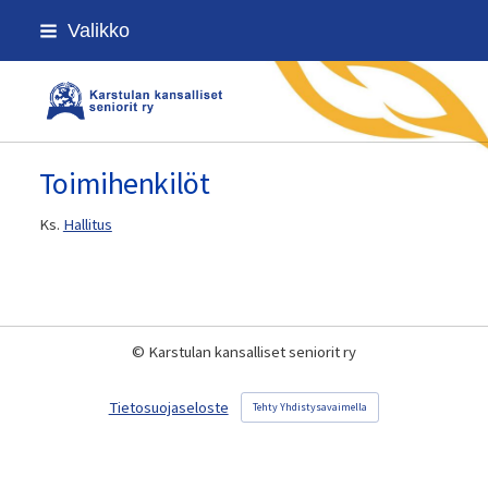
Siirry
Valikko
sivun
sisältöön
Karstulan kansalliset seniorit ry
Toimihenkilöt
Ks.
Hallitus
©
Karstulan kansalliset seniorit ry
Tietosuojaseloste
Tehty Yhdistysavaimella