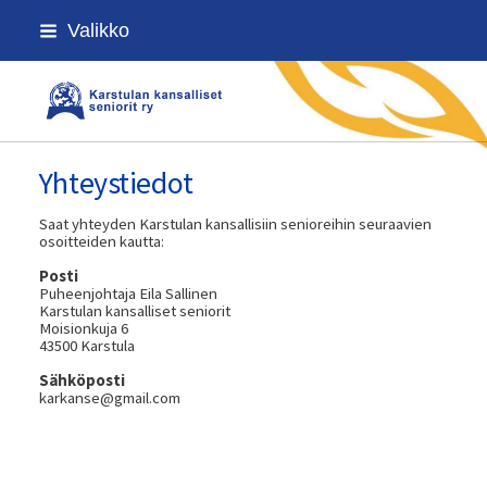
Siirry
Valikko
sivun
sisältöön
Karstulan kansalliset seniorit ry
Yhteystiedot
Saat yhteyden Karstulan kansallisiin senioreihin seuraavien
osoitteiden kautta:
Posti
Puheenjohtaja Eila Sallinen
Karstulan kansalliset seniorit
Moisionkuja 6
43500 Karstula
Sähköposti
karkanse@gmail.com