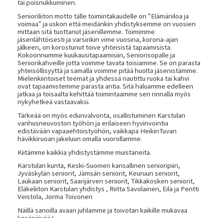
tai poisnukkuminen.
Senioriliiton motto tälle toimintakaudelle on ”Elämäniloa ja
voimaa” ja uskon että meidänkin yhdistyksemme on vuosien
mittaan sitä tuottanut jäsenillemme. Toimimme
jäsenlähtöisesti ja varsinkin vime vuosina, korona-ajan
jälkeen, on korostunut toive yhteisistä tapaamisista.
Kokoonnumme kuukausitapaamisiin, Seniorisopalle ja
Seniorikahveille jotta voimme tavata toisiamme. Se on parasta
yhteisöllisyyttä ja samalla voimme pitää huolta jäsenistämme.
Mielenkiintoiset teemat ja yhdessä nautittu ruoka tai kahvi
ovat tapaamistemme parasta antia. Sitä haluamme edelleen
jatkaa ja toisaalta kehittää toimintaamme sen rinnalla myös
nykyhetkeä vastaavaksi.
Tärkeää on myös edunvalvonta, osallistuminen Karstulan
vanhusneuvoston työhön ja erilaiseen hyvinvointia
edistävään vapaaehtoistyöhön, vaikkapa HeikinTuvan
hävikkiruoan jakeluun omalla vuorollamme.
Kiitämme kaikkia yhdistystämme muistaneita.
Karstulan kunta, Keski-Suomen kansallinen senioripiiri,
Jyväskylän seniorit, Jämsän seniorit, Keuruun seniorit,
Laukaan seniorit, Saarijärven seniorit, Tikkakosken seniorit,
Eläkeliiton Karstulan yhdistys , Riitta Savolainen, Eila ja Pentti
Veistola, Jorma Toivonen
Näillä sanoilla avaan juhlamme ja toivotan kaikille mukavaa