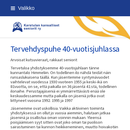
Siirry
Valikko
sivun
sisältöön
Karstulan kansalliset seniorit ry
Tervehdyspuhe 40-vuotisjuhlassa
Arvoisat kutsuvieraat, rakkaat seniorit
Tervetuloa yhdistyksemme 40-vuotisjuhlaan tänne
kunnantalo Himmeliin. On todellinen ilo nähdä teidät näin
runsaslukuisena täällä. Kun jäsentemme syntymävuodet
vaihtelevat vuodessa 1930 vuoteen 1955 ja keski-ikä on
81vuotta, on se, että paikalla on 36 jäsentä 41:stä, todellinen
ilonaihe. Perustajajäseniä ei ymmärrettävästi enää ole
keskuudessamme mutta paikalla on jäseniä jotka ovat
liittyneet vuosina 1992. 1995 ja 1997
Jäsenemme ovat uskollisia. Vaikka aktiivinen toiminta
yhdistyksessä on ollut jo vuosia aiemmin, halutaan jatkaa
jäseninä ja osallistua oman voinnin mukaan. Yleensä
poisjäämisen syyt sitten ovat joko oman tai puolison
sairastuminen tai kunnon heikkeneminen, muutto hoivakotiin