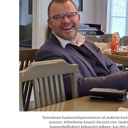
Tammikuun kuukausitapaamisessa oli mukana kunnanjo
asioista. Kiittelimme kovasti Nissistä mm. tied
kunnanhallituksen kokousten jälkeen, kun hän o