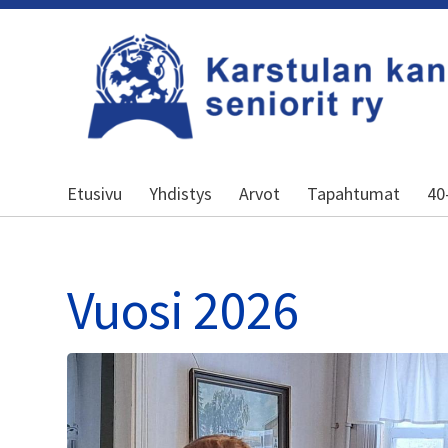
Siirry
sivun
sisältöön
Karstulan kansalliset seniorit ry
Etusivu
Yhdistys
Arvot
Tapahtumat
40
Vuosi 2026