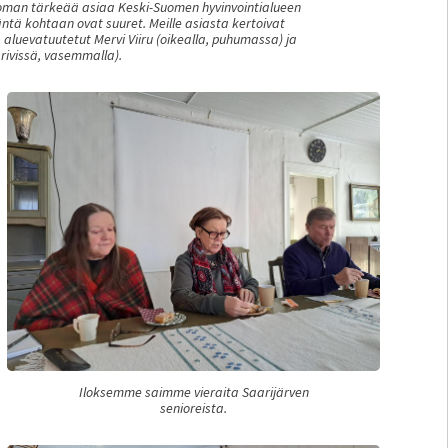
man tärkeää asiaa Keski-Suomen hyvinvointialueen
häntä kohtaan ovat suuret. Meille asiasta kertoivat
luevatuutetut Mervi Viiru (oikealla, puhumassa) ja
rivissä, vasemmalla).
Iloksemme saimme vieraita Saarijärven
senioreista.