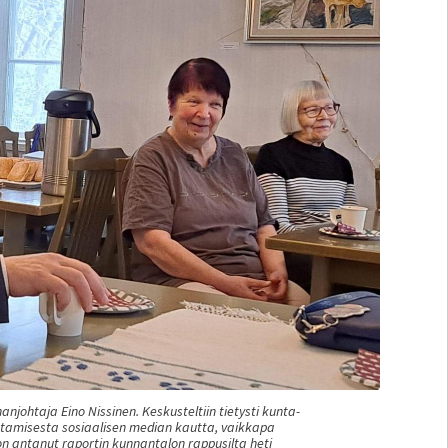
htaja Eino Nissinen. Keskusteltiin tietysti kunta-
ottamisesta sosiaalisen median kautta, vaikkapa
n antanut raportin kunnantalon rappusilta heti