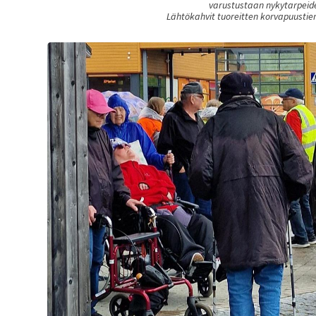
varustustaan nykytarpeide
Lähtökahvit tuoreitten korvapuustie