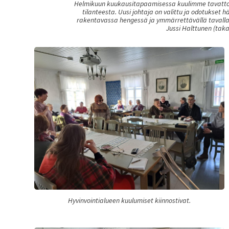
Helmikuun kuukausitapaamisessa kuulimme tavatto
tilanteesta. Uusi johtaja on valittu ja odotukset 
rakentavassa hengessä ja ymmärrettävällä tavalla a
Jussi Halttunen (taka
Hyvinvointialueen kuulumiset kiinnostivat.