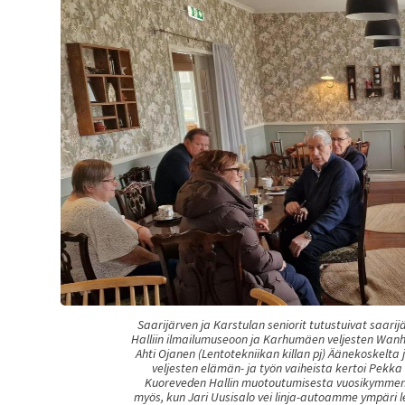
Saarijärven ja Karstulan seniorit tutustuivat saari
Halliin ilmailumuseoon ja Karhumäen veljesten Wanh
Ahti Ojanen (Lentotekniikan killan pj) Äänekoskel
veljesten elämän- ja työn vaiheista kertoi Pek
Kuoreveden Hallin muotoutumisesta vuosikymmenten
myös, kun Jari Uusisalo vei linja-autoamme ympäri l