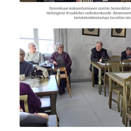
Tammikuun kokoontumiseen saatiin Senioriliiton
Helsingistä Kruukkilan valkokankaalle. Äänenvoim
tietotekniikkataitoja tarvittiin t