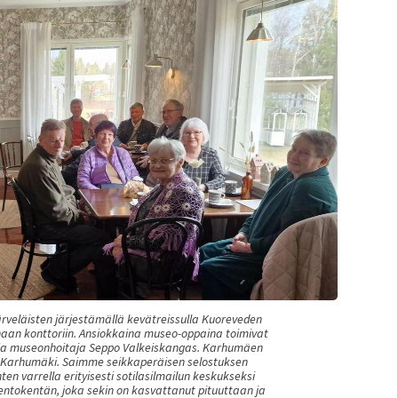
järveläisten järjestämällä kevätreissulla Kuoreveden
aan konttoriin. Ansiokkaina museo-oppaina toimivat
ta ja museonhoitaja Seppo Valkeiskangas. Karhumäen
ka Karhumäki. Saimme seikkaperäisen selostuksen
 varrella erityisesti sotilasilmailun keskukseksi
entokentän, joka sekin on kasvattanut pituuttaan ja