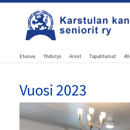
Siirry
sivun
sisältöön
Karstulan kansalliset seniorit ry
Etusivu
Yhdistys
Arvot
Tapahtumat
40
Vuosi 2023