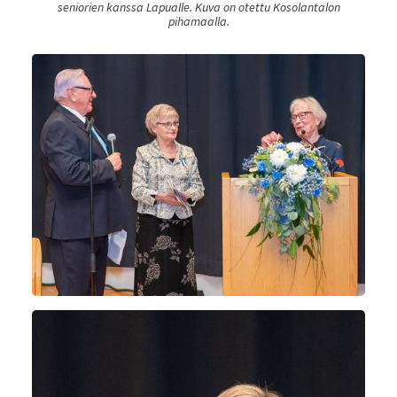
seniorien kanssa Lapualle. Kuva on otettu Kosolantalon
pihamaalla.