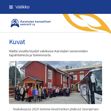
Siirry
Valikko
sivun
sisältöön
Karstulan kansalliset seniorit ry
Kuvat
Näiltä sivuilta löydät valokuvia Karstulan senioreiden
tapahtumista ja toiminnasta.
Toukokuussa 2025 teimme kevätretken yhdessä Saarijärven